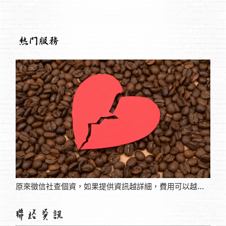
運動受傷所以要到摩鐵擦藥，外遇人的理由一大堆
關於
原來徵信社查個資，如果提供資訊越詳細，費用可以越便宜