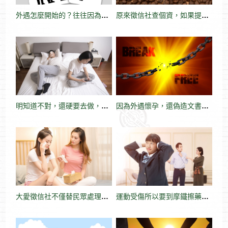
外遇怎麼開始的？往往因為夫妻有了糾結而不敢溝通，最後變得很嚴重
原來徵信社查個資，如果提供資訊越詳細，費用可以越便宜
明知道不對，還硬要去做，這就是外遇的滋味
因為外遇懷孕，還偽造文書簽署流產同意書
大愛徵信社不僅替民眾處理生活上的問題，甚至也提供免費法律諮詢服務
運動受傷所以要到摩鐵擦藥，外遇人的理由一大堆