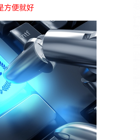
是方便就好
婚姻諮商-婚姻關係停看聽
大愛徵信社不僅替民眾處理生活上的問題，甚至也提供免費法律諮詢服務