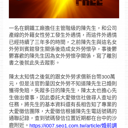
一名在鋼鐵工廠擔任主管階級的陳先生，和公司
產線的外籍女性勞工發生外遇情，而這件外遇情
已經持續了三年多的時間，之前陳先生與這名女
外勞到賓館發生關係後造成女外勞懷孕，事後鬱
鬱寡歡的陳先生因為女外勞懷孕關係，寫了離別
書之後就此失去蹤影。
陳太太知情之後氣的跟女外勞求償新台幣300萬
元，但是法官酌量因女外勞不知道陳先生已婚則
獲得免賠，失蹤多日的陳先生，陳太太也擔心先
生做出傻事，因此委託大愛徵信社做尋人查址的
任務，將先生的基本資料還有長相告知了專業的
大愛徵信團隊，大愛徵信根據陳先生電話號碼的
通聯記錄，查到號碼發信位置近期都在台中的沙
鹿附近。
https://i007.seo1.com.tw/article/婚前調