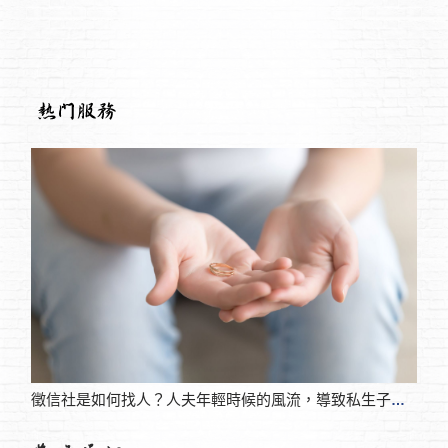
離婚
徵信社是如何找人？人夫年輕時候的風流，導致私生子長大後尋找親生父親