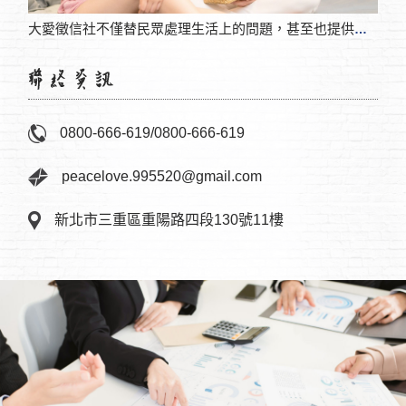
婚姻
大愛徵信社不僅替民眾處理生活上的問題，甚至也提供免費法律諮詢服務
徵信社是如何找人？人夫年輕時候的風流，導致私生子長大後尋找親生父親
0800-666-619
/
0800-666-619
peacelove.995520@gmail.com
新北市三重區重陽路四段130號11樓