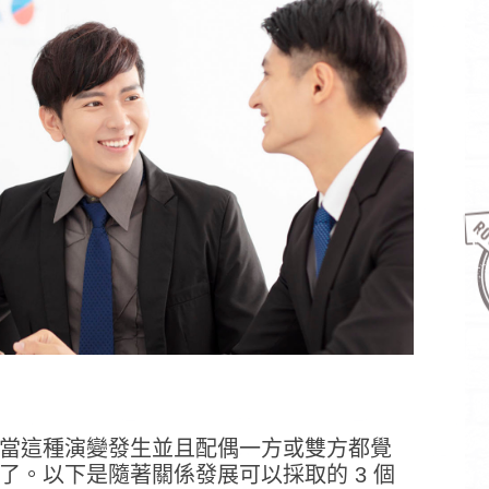
運動受傷所以要到摩鐵擦藥，外遇人的理由
原來徵信社查個資，如果提供資訊越詳細，費用可以越便宜
當這種演變發生並且配偶一方或雙方都覺
。以下是隨著關係發展可以採取的 3 個