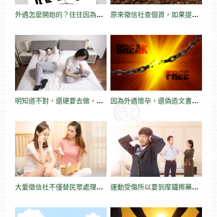
外遇怎麼開始的？往往因為夫妻有了糾結而不敢溝通，最後變得很嚴重
原來徵信社查個資，如果提供資訊越詳細，費用可以越便宜
明知道不對，還硬要去做，這就是外遇的滋味
因為外遇懷孕，還偽造文書簽署流產同意書
大愛徵信社不僅替民眾處理生活上的問題，甚至也提供免費法律諮詢服務
運動受傷所以要到摩鐵擦藥，外遇人的理由一大堆